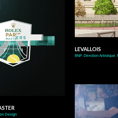
LEVALLOIS
BNP
,
Direction Artistique
,
ASTER
ion Design