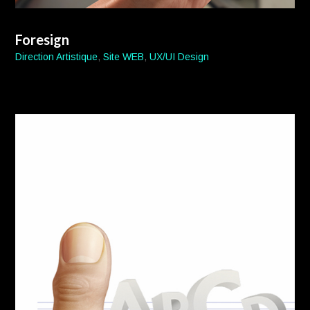
Foresign
Direction Artistique
,
Site WEB
,
UX/UI Design