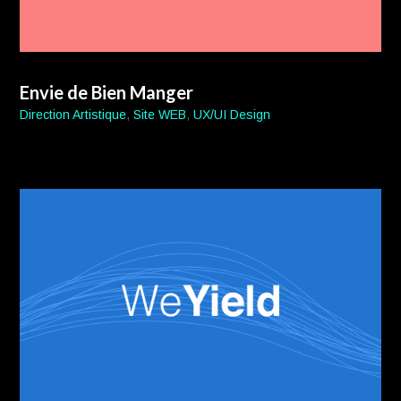
Envie de Bien Manger
Direction Artistique
,
Site WEB
,
UX/UI Design