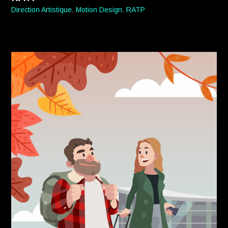
Direction Artistique
,
Motion Design
,
RATP