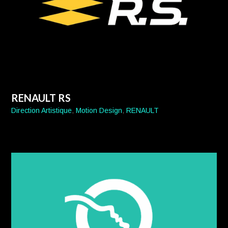
RENAULT RS
Direction Artistique
,
Motion Design
,
RENAULT