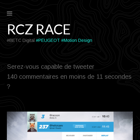
RCZ RACE
#BETC Digital
#PEUGEOT
#Motion Design
s
Serez-vous capable de tweeter
140 commentaires en moins de 11 secondes
?