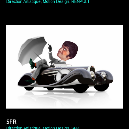
Direction Artistique
,
Motion Design
,
RENAULT
SFR
Direction Artistique
,
Motion Design
,
SFR