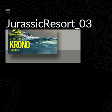
JurassicResort_03
s