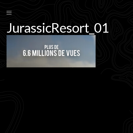
JurassicResort_01
s