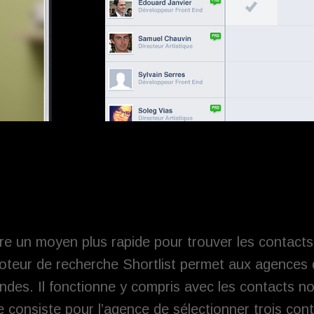
re un moyen plus rapide pour trouver les contact
oteur de recherche Shortlist permet aux agences 
des. Il fonctionne y compris avec les contacts non
 consiste pour l’agence de sélectionner trois cont