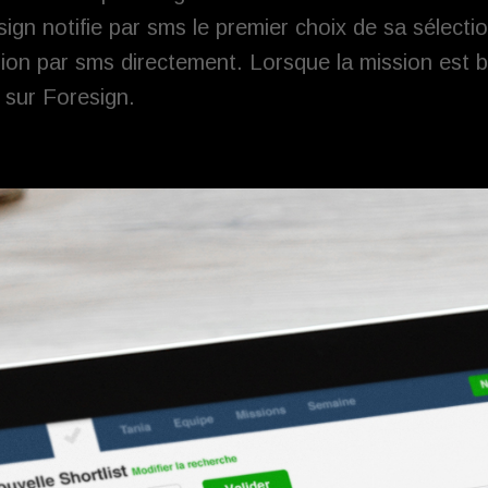
ign notifie par sms le premier choix de sa sélectio
sion par sms directement. Lorsque la mission est 
sur Foresign.