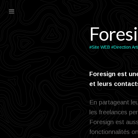
Fores
#Site WEB
#Direction Art
Foresign est une
et leurs contact
En partageant leu
les freelances pe
Foresign est aussi
fonctionnalités 