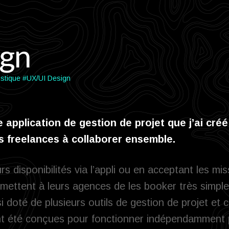
ign
istique
#UX/UI Design
 application de gestion de projet que j’ai cré
s freelances à collaborer ensemble.
rs disponibilités via l’appli ou en acceptant les m
rmettent à leurs agences de les booker très simpl
 doté de plusieurs outils de gestion de projet et c
ont été conçues pour fonctionner indépendamment 