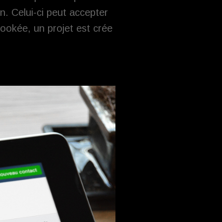
n. Celui-ci peut accepter
bookée, un projet est crée